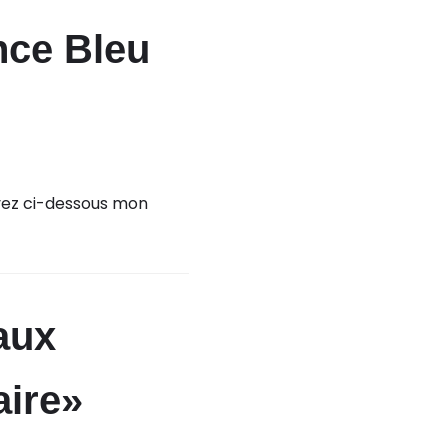
nce Bleu
uvez ci-dessous mon
aux
aire»