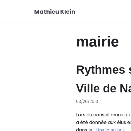
Aller
Mathieu Klein
au
contenu
mairie
Rythmes sc
Ville de 
03/26/2013
Lors du conseil municip
a été donnée aux élus e
dans le…
Lire la suite »