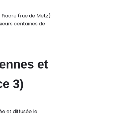
St Fiacre (rue de Metz)
usieurs centaines de
iennes et
ce 3)
e et diffusée le