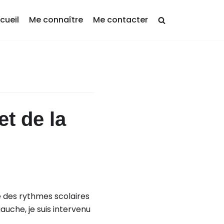
cueil
Me connaître
Me contacter
et de la
e des rythmes scolaires
uche, je suis intervenu