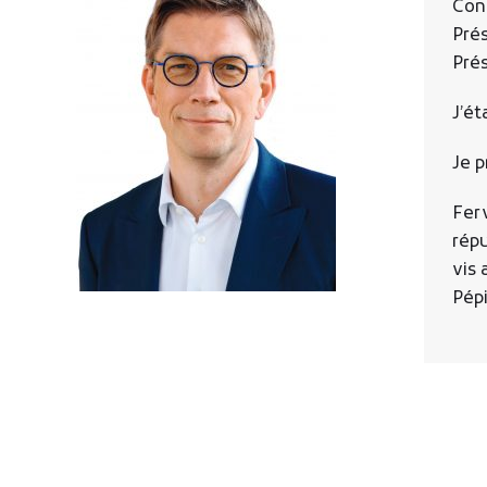
Cons
Prés
Prés
J’é
Je p
Ferv
répu
vis 
Pépi