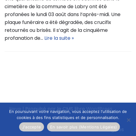
cimetière de la commune de Labry ont été
profanées le lundi 03 août dans l’après-midi. Une
plaque funéraire a été dégradée, des crucifix
retournés ou brisés. Il s’agit de la cinquième
profanation de…
Lire la suite »
Neve
| Propulsé par le CMS libre
WordPress
En poursuivant votre navigation, vous acceptez l'utilisation de
cookies à des fins statistiques et de personnalisation.
J'accepte
En savoir plus (Mentions Légales)
Mentions légales