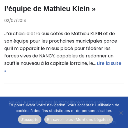
l’équipe de Mathieu Klein »
02/07/2014
J’ai choisi d’être aux côtés de Mathieu KLEIN et de
son équipe pour les prochaines municipales parce
qu’il m’apparaît le mieux placé pour fédérer les
forces vives de NANCY, capables de redonner un
souffle nouveau à la capitale lorraine, le…
Lire la suite
»
Neve
| Propulsé par le CMS libre
WordPress
En poursuivant votre navigation, vous acceptez l'utilisation de
cookies à des fins statistiques et de personnalisation.
J'accepte
En savoir plus (Mentions Légales)
Mentions légales