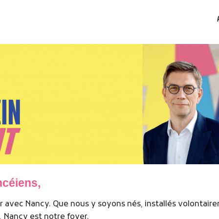
céiens,
er avec Nancy. Que nous y soyons nés, installés volontair
rs, Nancy est notre foyer.