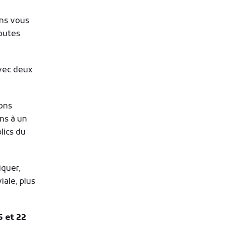
ans vous
toutes
avec deux
ons
ns à un
lics du
iquer,
iale, plus
5 et 22