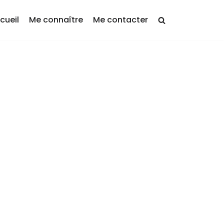
cueil
Me connaître
Me contacter