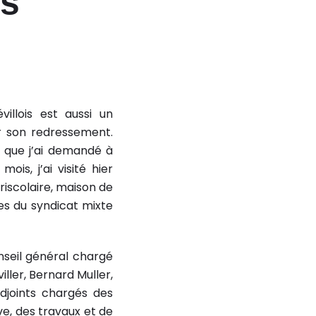
cs
villois est aussi un
ser son redressement.
is que j’ai demandé à
ois, j’ai visité hier
riscolaire, maison de
ves du syndicat mixte
seil général chargé
iller, Bernard Muller,
adjoints chargés des
ive, des travaux et de