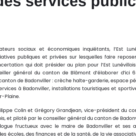
 des services publi
cateurs sociaux et économiques inquiétants, l’Est Luné
nitiatives publiques et privées sur lesquelles faire repo
certation qui doit présider au plan pour l’Est Lunévillo
eiller général du canton de Blâmont d’élaborer d’ici 6 m
 canton de Badonviller : crèche halte-garderie, espace pé
rvices à Badonviller, installations touristiques et sporti
r-Plaine.
ippe Colin et Grégory Grandjean, vice-président du con
lois, et piloté par le conseiller général du canton de Badonv
ialogue fructueux avec le maire de Badonviller et ses 
des écoles, des finances et de la santé, de la vie associat