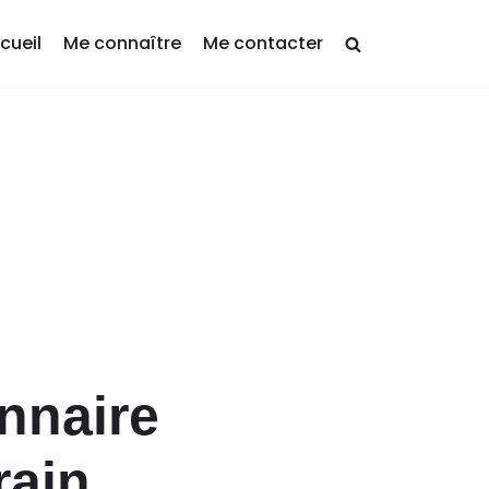
cueil
Me connaître
Me contacter
nnaire
rain