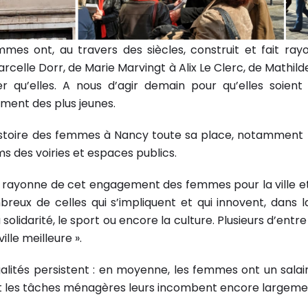
s ont, au travers des siècles, construit et fait rayo
arcelle Dorr, de Marie Marvingt à Alix Le Clerc, de Mathild
er qu’elles. A nous d’agir demain pour qu’elles soien
ent des plus jeunes.
histoire des femmes à Nancy toute sa place, notamment 
s des voiries et espaces publics.
y rayonne de cet engagement des femmes pour la ville et 
ux de celles qui s’impliquent et qui innovent, dans la v
 solidarité, le sport ou encore la culture. Plusieurs d’ent
ville meilleure ».
galités persistent : en moyenne, les femmes ont un salai
t les tâches ménagères leurs incombent encore largeme