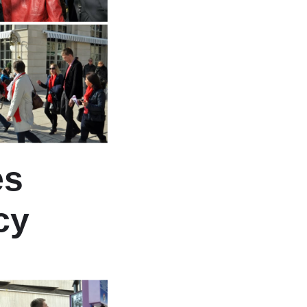
es
cy