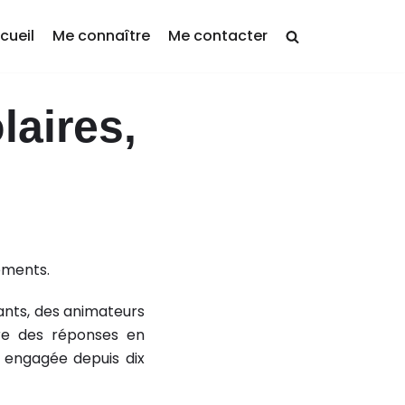
cueil
Me connaître
Me contacter
laires,
ements.
nants, des animateurs
ire des réponses en
 engagée depuis dix