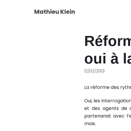
Aller
Mathieu Klein
au
contenu
Réfor
oui à 
12/02/2013
La réforme des ryth
Oui, les interrogati
et des agents de co
partenariat avec l’
mois.