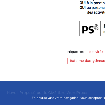
Étiquettes:
activités
Réforme des rythmes 
Neve
| Propulsé par le CMS libre
WordPress
En poursuivant votre navigation, vous acceptez l'u